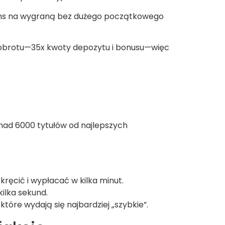
zans na wygraną bez dużego początkowego
obrotu—35x kwoty depozytu i bonusu—więc
onad 6000 tytułów od najlepszych
ręcić i wypłacać w kilka minut.
ilka sekund.
tóre wydają się najbardziej „szybkie”.