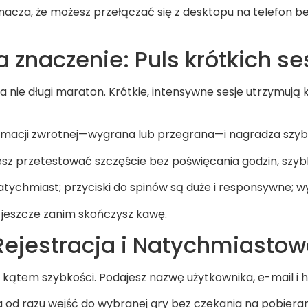
znacza, że możesz przełączać się z desktopu na telefo
znaczenie: Puls krótkich ses
 a nie długi maraton. Krótkie, intensywne sesje utrzymują 
ormacji zwrotnej—wygrana lub przegrana—i nagradza szyb
esz przetestować szczęście bez poświęcania godzin, szybk
atychmiast; przyciski do spinów są duże i responsywne; wy
z jeszcze zanim skończysz kawę.
Rejestracja i Natychmiastow
d kątem szybkości. Podajesz nazwę użytkownika, e-mail i
 od razu wejść do wybranej gry bez czekania na pobierani