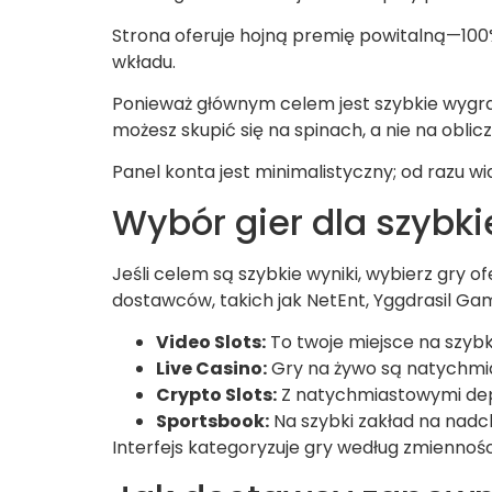
Strona oferuje hojną premię powitalną—10
wkładu.
Ponieważ głównym celem jest szybkie wyg
możesz skupić się na spinach, a nie na oblicz
Panel konta jest minimalistyczny; od razu wi
Wybór gier dla szybk
Jeśli celem są szybkie wyniki, wybierz gry 
dostawców, takich jak NetEnt, Yggdrasil Gami
Video Slots:
To twoje miejsce na szybk
Live Casino:
Gry na żywo są natychmia
Crypto Slots:
Z natychmiastowymi depoz
Sportsbook:
Na szybki zakład na nadc
Interfejs kategoryzuje gry według zmienności