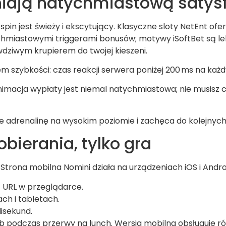
iają natychmiastową satys
n jest świeży i ekscytujący. Klasyczne sloty NetEnt oferuj
hmiastowymi triggerami bonusów; motywy iSoftBet są lekk
dziwym krupierem do twojej kieszeni.
 szybkości: czas reakcji serwera poniżej 200 ms na każdy
macja wypłaty jest niemal natychmiastowa; nie musisz 
uje adrenalinę na wysokim poziomie i zachęca do kolejnyc
bierania, tylko gra
. Strona mobilna Nomini działa na urządzeniach iOS i Andro
z URL w przeglądarce.
ach i tabletach.
isekund.
b podczas przerwy na lunch. Wersja mobilna obsługuje r