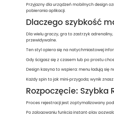
Przyjazny dla urządzeń mobilnych design o
pobierania aplikacji.
Dlaczego szybkość ma 
Dla wielu graczy, gra to zastrzyk adrenaliny,
przewidywalne.
Ten styl opiera się na natychmiastowej inf
Gdy ścigasz się z czasem lub po prostu chc
Design kasyna to wspiera: menu ładują się n
Każdy spin to jak mini‑przygoda; wynik znas
Rozpoczęcie: Szybka 
Proces rejestracji jest zoptymalizowany po
Po zalogowaniu funkcja instant‑play pozwala