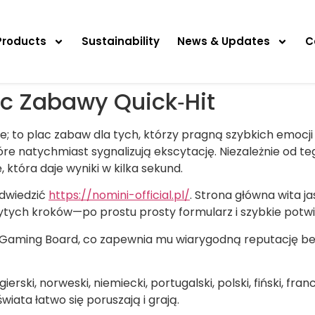
Products
Sustainability
News & Updates
C
c Zabawy Quick‑Hit
; to plac zabaw dla tych, którzy pragną szybkich emocji
tóre natychmiast sygnalizują ekscytację. Niezależnie od 
 która daje wyniki w kilka sekund.
odwiedzić
https://nomini-official.pl/
. Strona główna wita 
ukrytych kroków—po prostu prosty formularz i szybkie potw
an Gaming Board, co zapewnia mu wiarygodną reputację b
rski, norweski, niemiecki, portugalski, polski, fiński, franc
wiata łatwo się poruszają i grają.