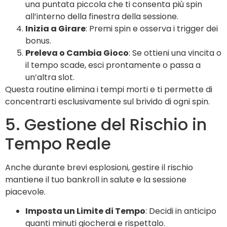
una puntata piccola che ti consenta più spin
all’interno della finestra della sessione.
Inizia a Girare
: Premi spin e osserva i trigger dei
bonus.
Preleva o Cambia Gioco
: Se ottieni una vincita o
il tempo scade, esci prontamente o passa a
un’altra slot.
Questa routine elimina i tempi morti e ti permette di
concentrarti esclusivamente sul brivido di ogni spin.
5. Gestione del Rischio in
Tempo Reale
Anche durante brevi esplosioni, gestire il rischio
mantiene il tuo bankroll in salute e la sessione
piacevole.
Imposta un Limite di Tempo
: Decidi in anticipo
quanti minuti giocherai e rispettalo.