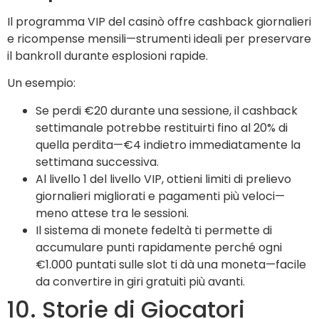
Il programma VIP del casinò offre cashback giornalieri
e ricompense mensili—strumenti ideali per preservare
il bankroll durante esplosioni rapide.
Un esempio:
Se perdi €20 durante una sessione, il cashback
settimanale potrebbe restituirti fino al 20% di
quella perdita—€4 indietro immediatamente la
settimana successiva.
Al livello 1 del livello VIP, ottieni limiti di prelievo
giornalieri migliorati e pagamenti più veloci—
meno attese tra le sessioni.
Il sistema di monete fedeltà ti permette di
accumulare punti rapidamente perché ogni
€1.000 puntati sulle slot ti dà una moneta—facile
da convertire in giri gratuiti più avanti.
10. Storie di Giocatori