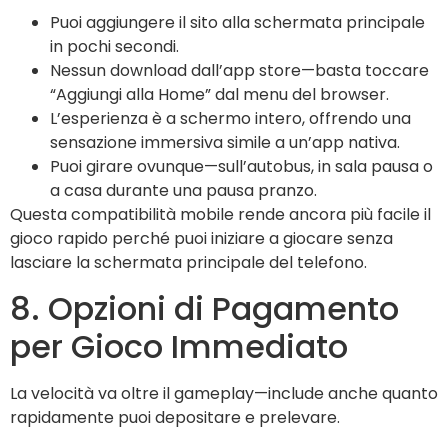
Puoi aggiungere il sito alla schermata principale
in pochi secondi.
Nessun download dall’app store—basta toccare
“Aggiungi alla Home” dal menu del browser.
L’esperienza è a schermo intero, offrendo una
sensazione immersiva simile a un’app nativa.
Puoi girare ovunque—sull’autobus, in sala pausa o
a casa durante una pausa pranzo.
Questa compatibilità mobile rende ancora più facile il
gioco rapido perché puoi iniziare a giocare senza
lasciare la schermata principale del telefono.
8. Opzioni di Pagamento
per Gioco Immediato
La velocità va oltre il gameplay—include anche quanto
rapidamente puoi depositare e prelevare.