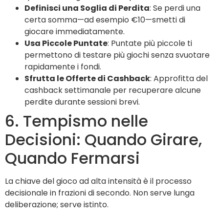
Definisci una Soglia di Perdita
: Se perdi una
certa somma—ad esempio €10—smetti di
giocare immediatamente.
Usa Piccole Puntate
: Puntate più piccole ti
permettono di testare più giochi senza svuotare
rapidamente i fondi.
Sfrutta le Offerte di Cashback
: Approfitta del
cashback settimanale per recuperare alcune
perdite durante sessioni brevi.
6. Tempismo nelle
Decisioni: Quando Girare,
Quando Fermarsi
La chiave del gioco ad alta intensità è il processo
decisionale in frazioni di secondo. Non serve lunga
deliberazione; serve istinto.